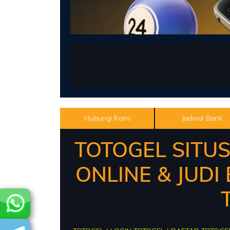
Hubungi Kami
Jadwal Bank
TOTOGEL SITUS
ONLINE & JUDI