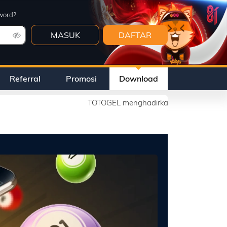
word?
DAFTAR
Referral
Promosi
Download
TOTOGEL menghadirkan sistem DEPOSIT YANG 