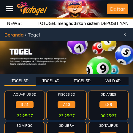
SELAMAT DATANG
Daftar
NEWS :
TOTOGEL menghadirkan sistem DEPOSIT YANG SEMAKI
Beranda
Beranda
Togel
Daftar
Togel
Live
Casino
TOGEL 3D
TOGEL 4D
TOGEL 5D
WILD 4D
Slot
Games
AQUARIUS 3D
PISCES 3D
3D ARIES
Arcade
324
743
489
22:25:26
23:25:26
00:25:26
Deposit
3D VIRGO
3D LIBRA
3D TAURUS
History