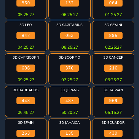
850
132
064
Referral
05:25:26
06:25:26
01:25:26
Promosi
3D LEO
3D SAGITARIUS
3D GEMINI
842
053
895
04:25:26
08:25:26
02:25:26
Hubungi
3D CAPRICORN
3D SCORPIO
3D CANCER
Kami
686
370
216
Download
09:25:26
07:25:26
03:25:26
026 ©
3D BARBADOS
3D JEPANG
3D TAIWAN
OTOGEL
l right
443
487
969
eserved
06:45:26
50:20:26
05:15:26
3D SPAIN
3D JAMAICA
3D ECUADOR
263
135
439