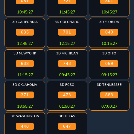
051
721
801
10:45:26
11:45:26
10:45:26
3D CALIFORNIA
3D COLORADO
3D FLORIDA
635
701
049
12:45:26
12:15:26
10:15:26
3D NEWYORK
3D MICHIGAN
3D OHIO
638
743
059
11:15:26
09:45:26
09:15:26
3D OKLAHOMA
3D PCSO
3D TENNESSEE
271
473
883
18:55:26
01:50:26
07:00:26
3D WASHINGTON
3D TEXAS
440
647