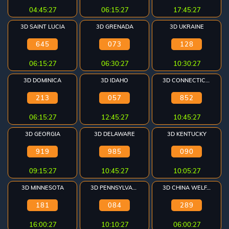
04:45:26
06:15:26
17:45:26
3D SAINT LUCIA
3D GRENADA
3D UKRAINE
645
073
128
06:15:26
06:30:26
10:30:26
3D DOMINICA
3D IDAHO
3D CONNECTICUT
213
057
852
06:15:26
12:45:26
10:45:26
3D GEORGIA
3D DELAWARE
3D KENTUCKY
919
985
090
09:15:26
10:45:26
10:05:26
3D MINNESOTA
3D PENNSYLVANIA
3D CHINA WELFARE
181
084
289
16:00:26
10:10:26
06:00:26