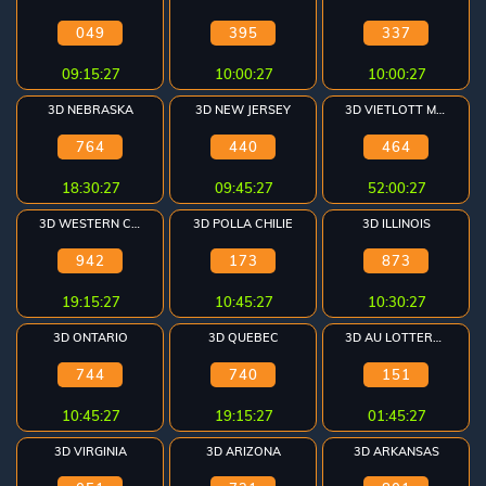
049
395
337
09:15:26
10:00:26
10:00:26
3D NEBRASKA
3D NEW JERSEY
3D VIETLOTT MAX
764
440
464
18:30:26
09:45:26
52:00:26
3D WESTERN CAN
3D POLLA CHILIE
3D ILLINOIS
942
173
873
19:15:26
10:45:26
10:30:26
3D ONTARIO
3D QUEBEC
3D AU LOTTERYWEST
744
740
151
10:45:26
19:15:26
01:45:26
3D VIRGINIA
3D ARIZONA
3D ARKANSAS