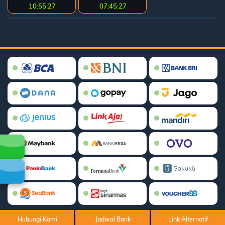
10:55:26
07:45:26
Hubungi Kami
Jadwal Bank
Link Alternatif