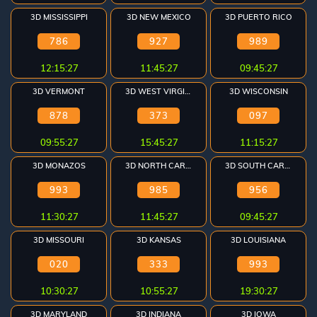
3D MISSISSIPPI
3D NEW MEXICO
3D PUERTO RICO
786
927
989
12:15:26
11:45:26
09:45:26
3D VERMONT
3D WEST VIRGINIA
3D WISCONSIN
878
373
097
09:55:26
15:45:26
11:15:26
3D MONAZOS
3D NORTH CAROLINA
3D SOUTH CAROLINA
993
985
956
11:30:26
11:45:26
09:45:26
3D MISSOURI
3D KANSAS
3D LOUISIANA
020
333
993
10:30:26
10:55:26
19:30:26
3D MARYLAND
3D INDIANA
3D IOWA