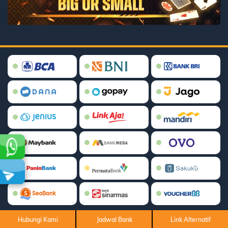
Hubungi Kami
Jadwal Bank
Link Alternatif